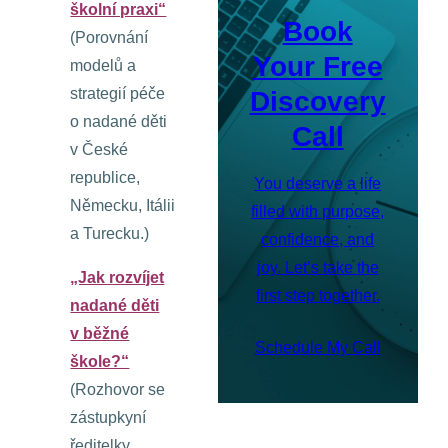
školní praxi“
Book
(Porovnání
Your Free
modelů a
strategií péče
Discovery
o nadané děti
Call
v České
republice,
You deserve a life
Německu, Itálii
filled with purpose,
a Turecku.)
confidence, and
joy. Let’s take the
„Jak rozvíjet
first step together.
nadané děti
v běžné
Schedule My Call
škole?“
(Rozhovor se
zástupkyní
ředitelky