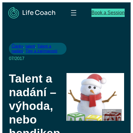
Book a Session
Články
, 
talent
, 
Talent a
nadání
, 
Tipy a zajímavosti
07/2017
Talent a
nadání –
výhoda,
nebo