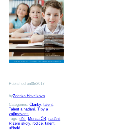
Published on
05/2017
by
Zdenka Havrlikova
Categories:
Články
, 
talent
, 
Talent a nadání
, 
Tipy a
zajímavosti
Tags:
děti
, 
Mensa ČR
, 
nadání
, 
Řízení školy
, 
rodiče
, 
talent
, 
učitelé