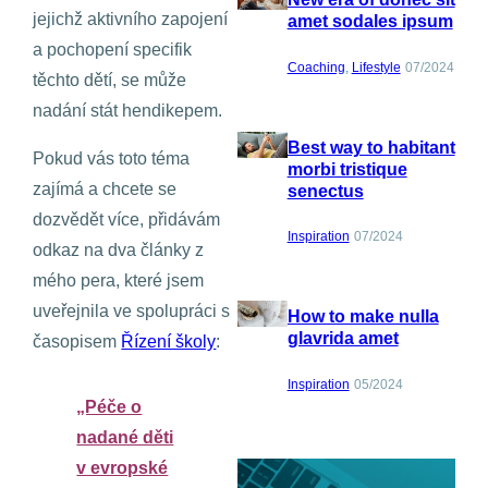
jejichž aktivního zapojení
amet sodales ipsum
a pochopení specifik
Coaching
, 
Lifestyle
07/2024
těchto dětí, se může
nadání stát hendikepem.
Best way to habitant
Pokud vás toto téma
morbi tristique
zajímá a chcete se
senectus
dozvědět více, přidávám
Inspiration
07/2024
odkaz na dva články z
mého pera, které jsem
uveřejnila ve spolupráci s
How to make nulla
glavrida amet
časopisem
Řízení školy
:
Inspiration
05/2024
„Péče o
nadané děti
v evropské