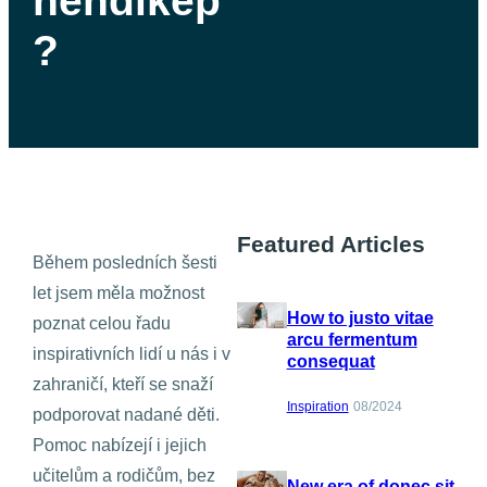
hendikep
?
Featured Articles
Během posledních šesti
let jsem měla možnost
How to justo vitae
poznat celou řadu
arcu fermentum
inspirativních lidí u nás i v
consequat
zahraničí, kteří se snaží
Inspiration
08/2024
podporovat nadané děti.
Pomoc nabízejí i jejich
učitelům a rodičům, bez
New era of donec sit